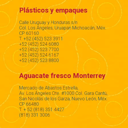
Plásticos y empaques
Calle Uruguay y Honduras s/n
Col. Los Ángeles, Uruapan Michoacán, Méx.
CP 60160
T. +52 (452) 523 3911
+52 (452) 524 6080
+52 (452) 523 7700
+52 (452) 524 6167
+52 (452) 523 8800
Aguacate fresco Monterrey
Mercado de Abastos Estrella,
Av. Los Ángeles Ote. #1000 Col. Gara Cantú,
San Nicolás de los Garza, Nuevo León, Méx.
CP 66480
T. + 52 (818) 351 4427
(818) 331 3006