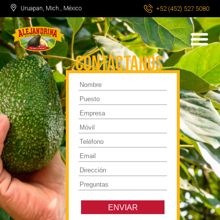
Uruapan, Mich., México
+52 (452) 527 5080
Contáctanos